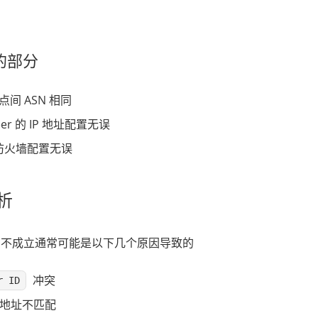
的部分
节点间 ASN 相同
Peer 的 IP 地址配置无误
防火墙配置无误
析
eer 不成立通常可能是以下几个原因导致的
冲突
r ID
IP 地址不匹配