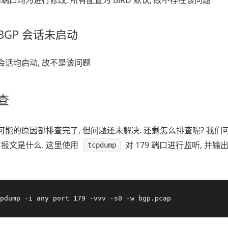
BGP 会话未启动
 会话均启动, 故不是该问题
查
有可能的原因都排查完了, 但问题还未解决. 还剩怎么排查呢? 我们
报文是什么. 这里使用
对 179 端口进行监听, 并输
tcpdump
cpdump -i any port 179 -vvv -s0 -w bgp.pcap