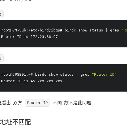
b
root@VM-Sub:/etc/bird/ibgp# birdc show status | grep 
"R
Router ID is 172.23.66.97
1
root@JPSB01:~# birdc show status | grep 
"Router ID"
Router ID is 45.xxx.xxx.xxx
看出, 双方
不同, 故不是此问题
Router ID
IP 地址不匹配