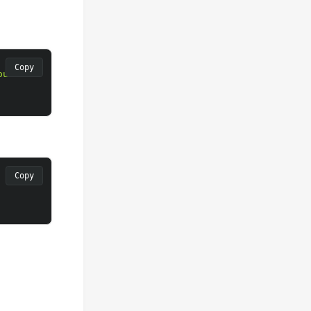
Copy
outer ID"
Copy