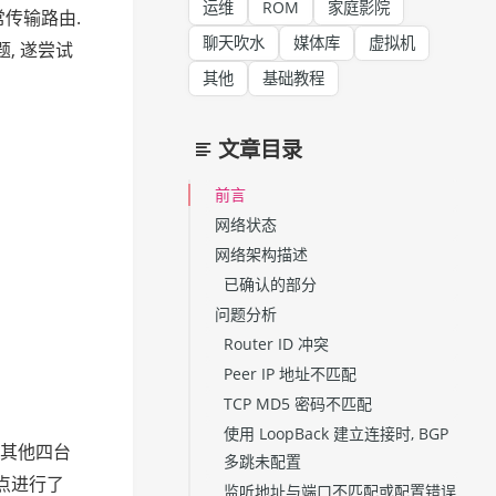
运维
ROM
家庭影院
常传输路由.
聊天吹水
媒体库
虚拟机
, 遂尝试
其他
基础教程
文章目录
前言
网络状态
网络架构描述
已确认的部分
问题分析
Router ID 冲突
Peer IP 地址不匹配
TCP MD5 密码不匹配
使用 LoopBack 建立连接时, BGP
, 其他四台
多跳未配置
节点进行了
监听地址与端口不匹配或配置错误