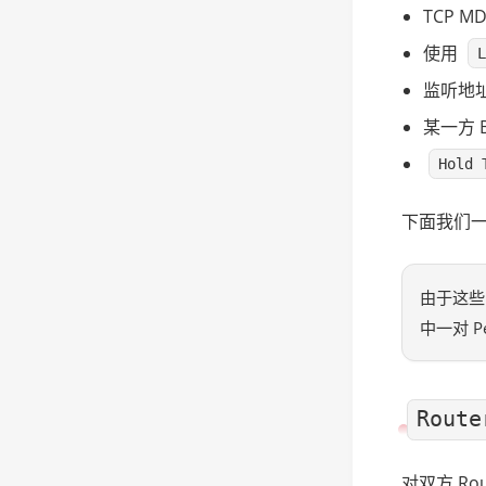
TCP 
使用
L
监听地
某一方 
Hold 
下面我们
由于这些 
中一对 P
Route
对双方 Rou