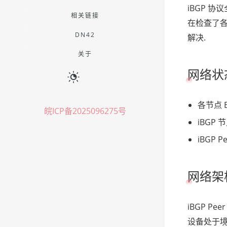
iBGP 协
相关链接
在检查了各
DN42
解决.
关于
网络状
各节点 B
皖ICP备2025096275号
iBGP 
iBGP P
网络架
iBGP P
设备处于境外