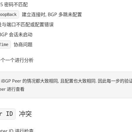
MD5 密码不匹配
建立连接时, BGP 多跳未配置
oopBack
址与端口不匹配或配置错误
BGP 会话未启动
协商问题
Time
一个一个进行分析
iBGP Peer 的情况都大致相同, 且配置也大致相同. 因此每一步的
eer 进行查看
冲突
r ID
ter ID 进行检查